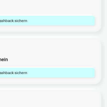
ashback sichern
hein
ashback sichern